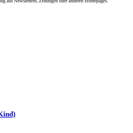
hung aus Newslettern, Zeitungen oder anderen Homepages.
 Kind)