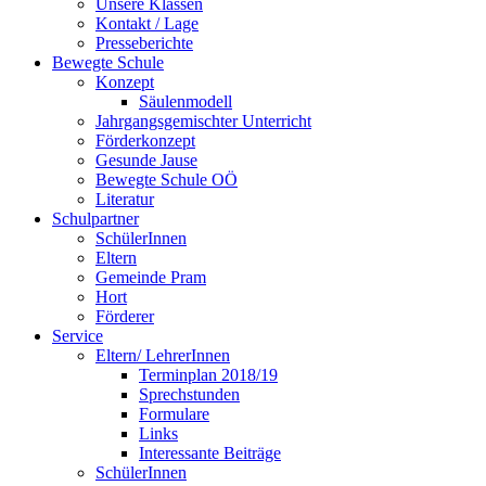
Unsere Klassen
Kontakt / Lage
Presseberichte
Bewegte Schule
Konzept
Säulenmodell
Jahrgangsgemischter Unterricht
Förderkonzept
Gesunde Jause
Bewegte Schule OÖ
Literatur
Schulpartner
SchülerInnen
Eltern
Gemeinde Pram
Hort
Förderer
Service
Eltern/ LehrerInnen
Terminplan 2018/19
Sprechstunden
Formulare
Links
Interessante Beiträge
SchülerInnen