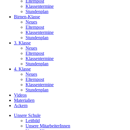
Elternpost
Klassentermine
Stundenplan
Birnen-Klasse
Neues
Elternpost
Klassentermine
Stundenplan
3. Klasse
Neues
Elternpost
Klassentermine
Stundenplan
4. Klasse
Neues
Elternpost
Klassentermine
Stundenplan
Videos
Materialien
Ackern
Unsere Schule
Leitbild
Unsere MitarbeiterInnen