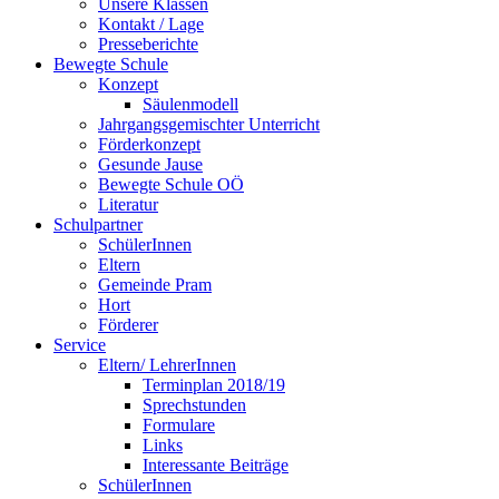
Unsere Klassen
Kontakt / Lage
Presseberichte
Bewegte Schule
Konzept
Säulenmodell
Jahrgangsgemischter Unterricht
Förderkonzept
Gesunde Jause
Bewegte Schule OÖ
Literatur
Schulpartner
SchülerInnen
Eltern
Gemeinde Pram
Hort
Förderer
Service
Eltern/ LehrerInnen
Terminplan 2018/19
Sprechstunden
Formulare
Links
Interessante Beiträge
SchülerInnen