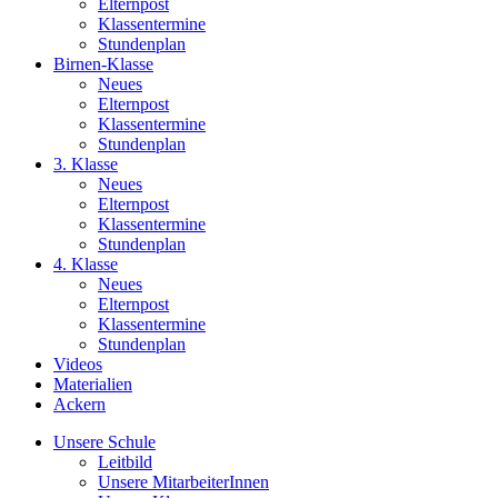
Elternpost
Klassentermine
Stundenplan
Birnen-Klasse
Neues
Elternpost
Klassentermine
Stundenplan
3. Klasse
Neues
Elternpost
Klassentermine
Stundenplan
4. Klasse
Neues
Elternpost
Klassentermine
Stundenplan
Videos
Materialien
Ackern
Unsere Schule
Leitbild
Unsere MitarbeiterInnen