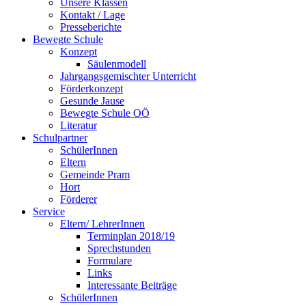
Unsere Klassen
Kontakt / Lage
Presseberichte
Bewegte Schule
Konzept
Säulenmodell
Jahrgangsgemischter Unterricht
Förderkonzept
Gesunde Jause
Bewegte Schule OÖ
Literatur
Schulpartner
SchülerInnen
Eltern
Gemeinde Pram
Hort
Förderer
Service
Eltern/ LehrerInnen
Terminplan 2018/19
Sprechstunden
Formulare
Links
Interessante Beiträge
SchülerInnen