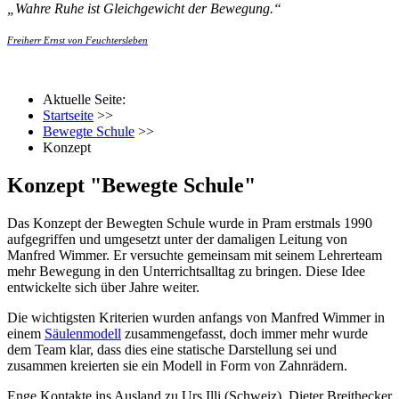
„
Wahre Ruhe ist Gleichgewicht der Bewegung.
“
Freiherr Ernst von Feuchtersleben
Aktuelle Seite:
Startseite
>>
Bewegte Schule
>>
Konzept
Konzept "Bewegte Schule"
Das Konzept der Bewegten Schule wurde in Pram erstmals 1990
aufgegriffen und umgesetzt unter der damaligen Leitung von
Manfred Wimmer. Er versuchte gemeinsam mit seinem Lehrerteam
mehr Bewegung in den Unterrichtsalltag zu bringen. Diese Idee
entwickelte sich über Jahre weiter.
Die wichtigsten Kriterien wurden anfangs von Manfred Wimmer in
einem
Säulenmodell
zusammengefasst, doch immer mehr wurde
dem Team klar, dass dies eine statische Darstellung sei und
zusammen kreierten sie ein Modell in Form von Zahnrädern.
Enge Kontakte ins Ausland zu Urs Illi (Schweiz), Dieter Breithecker