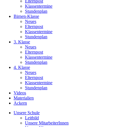
Elternpost
Klassentermine
Stundenplan
Birnen-Klasse
Neues
Elternpost
Klassentermine
Stundenplan
3. Klasse
Neues
Elternpost
Klassentermine
Stundenplan
4. Klasse
Neues
Elternpost
Klassentermine
Stundenplan
Videos
Materialien
Ackern
Unsere Schule
Leitbild
Unsere MitarbeiterInnen