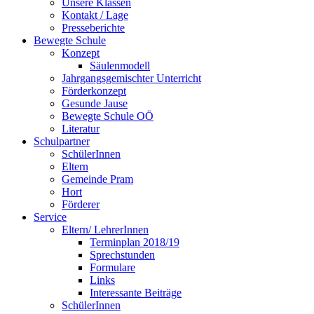
Unsere Klassen
Kontakt / Lage
Presseberichte
Bewegte Schule
Konzept
Säulenmodell
Jahrgangsgemischter Unterricht
Förderkonzept
Gesunde Jause
Bewegte Schule OÖ
Literatur
Schulpartner
SchülerInnen
Eltern
Gemeinde Pram
Hort
Förderer
Service
Eltern/ LehrerInnen
Terminplan 2018/19
Sprechstunden
Formulare
Links
Interessante Beiträge
SchülerInnen