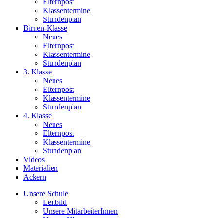
Elternpost
Klassentermine
Stundenplan
Birnen-Klasse
Neues
Elternpost
Klassentermine
Stundenplan
3. Klasse
Neues
Elternpost
Klassentermine
Stundenplan
4. Klasse
Neues
Elternpost
Klassentermine
Stundenplan
Videos
Materialien
Ackern
Unsere Schule
Leitbild
Unsere MitarbeiterInnen