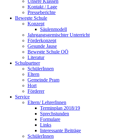
Unsere Klassen
Kontakt / Lage
Presseberichte
Bewegte Schule
Konzept
Säulenmodell
Jahrgangsgemischter Unterricht
Förderkonzept
Gesunde Jause
Bewegte Schule OÖ
Literatur
Schulpartner
SchülerInnen
Eltern
Gemeinde Pram
Hort
Förderer
Service
Eltern/ LehrerInnen
Terminplan 2018/19
Sprechstunden
Formulare
Links
Interessante Beiträge
SchülerInnen