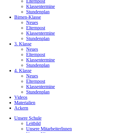
Elternpost
Klassentermine
Stundenplan
Birnen-Klasse
Neues
Elternpost
Klassentermine
Stundenplan
3. Klasse
Neues
Elternpost
Klassentermine
Stundenplan
4. Klasse
Neues
Elternpost
Klassentermine
Stundenplan
Videos
Materialien
Ackern
Unsere Schule
Leitbild
Unsere MitarbeiterInnen