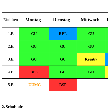
Montag
Dienstag
Mittwoch
Einheiten
1.E.
GU
REL
GU
2.E.
GU
GU
GU
3.E.
GU
GU
Kreativ
4.E.
BPS
GU
GU
5.E.
UÜMG
BSP
2. Schulstufe