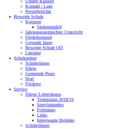
Unsere Klassen
Kontakt / Lage
Presseberichte
Bewegte Schule
Konzept
Säulenmodell
Jahrgangsgemischter Unterricht
Förderkonzept
Gesunde Jause
Bewegte Schule OÖ
Literatur
Schulpartner
SchülerInnen
Eltern
Gemeinde Pram
Hort
Förderer
Service
Eltern/ LehrerInnen
Terminplan 2018/19
Sprechstunden
Formulare
Links
Interessante Beiträge
SchülerInnen