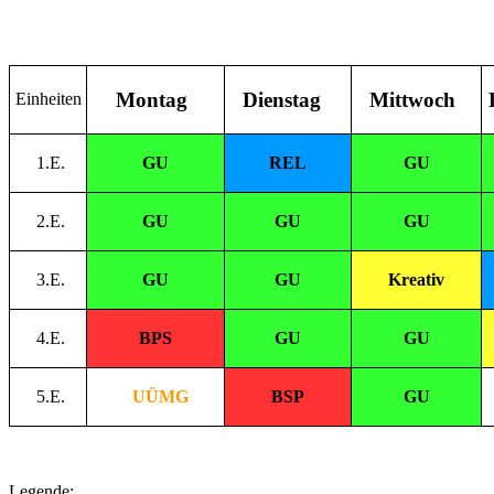
Montag
Dienstag
Mittwoch
Einheiten
1.E.
GU
REL
GU
2.E.
GU
GU
GU
3.E.
GU
GU
Kreativ
4.E.
BPS
GU
GU
5.E.
UÜMG
BSP
GU
Legende: