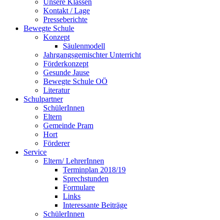
Unsere Klassen
Kontakt / Lage
Presseberichte
Bewegte Schule
Konzept
Säulenmodell
Jahrgangsgemischter Unterricht
Förderkonzept
Gesunde Jause
Bewegte Schule OÖ
Literatur
Schulpartner
SchülerInnen
Eltern
Gemeinde Pram
Hort
Förderer
Service
Eltern/ LehrerInnen
Terminplan 2018/19
Sprechstunden
Formulare
Links
Interessante Beiträge
SchülerInnen