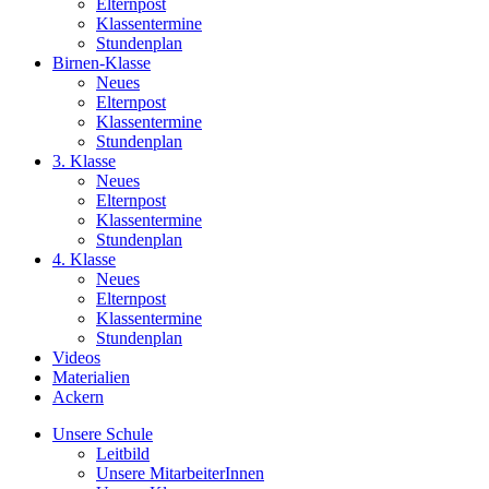
Elternpost
Klassentermine
Stundenplan
Birnen-Klasse
Neues
Elternpost
Klassentermine
Stundenplan
3. Klasse
Neues
Elternpost
Klassentermine
Stundenplan
4. Klasse
Neues
Elternpost
Klassentermine
Stundenplan
Videos
Materialien
Ackern
Unsere Schule
Leitbild
Unsere MitarbeiterInnen