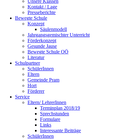
Unsere Klassen
Kontakt / Lage
Presseberichte
Bewegte Schule
Konzept
Säulenmodell
Jahrgangsgemischter Unterricht
Förderkonzept
Gesunde Jause
Bewegte Schule OÖ
Literatur
Schulpartner
SchülerInnen
Eltern
Gemeinde Pram
Hort
Förderer
Service
Eltern/ LehrerInnen
Terminplan 2018/19
Sprechstunden
Formulare
Links
Interessante Beiträge
SchülerInnen