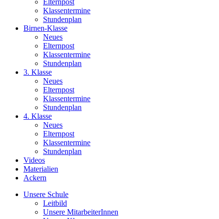
Elternpost
Klassentermine
Stundenplan
Birnen-Klasse
Neues
Elternpost
Klassentermine
Stundenplan
3. Klasse
Neues
Elternpost
Klassentermine
Stundenplan
4. Klasse
Neues
Elternpost
Klassentermine
Stundenplan
Videos
Materialien
Ackern
Unsere Schule
Leitbild
Unsere MitarbeiterInnen