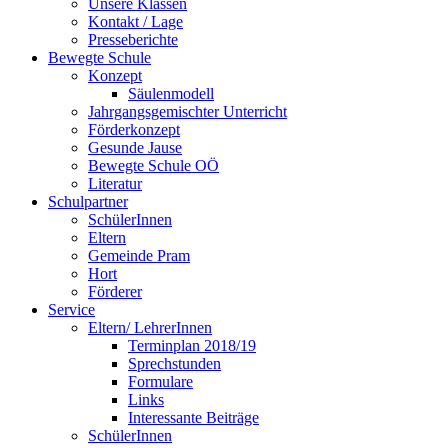
Unsere Klassen
Kontakt / Lage
Presseberichte
Bewegte Schule
Konzept
Säulenmodell
Jahrgangsgemischter Unterricht
Förderkonzept
Gesunde Jause
Bewegte Schule OÖ
Literatur
Schulpartner
SchülerInnen
Eltern
Gemeinde Pram
Hort
Förderer
Service
Eltern/ LehrerInnen
Terminplan 2018/19
Sprechstunden
Formulare
Links
Interessante Beiträge
SchülerInnen