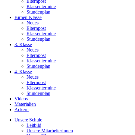
Elternpost
Klassentermine
Stundenplan
Birnen-Klasse
Neues
Elternpost
Klassentermine
Stundenplan
3. Klasse
Neues
Elternpost
Klassentermine
Stundenplan
4. Klasse
Neues
Elternpost
Klassentermine
Stundenplan
Videos
Materialien
Ackern
Unsere Schule
Leitbild
Unsere MitarbeiterInnen