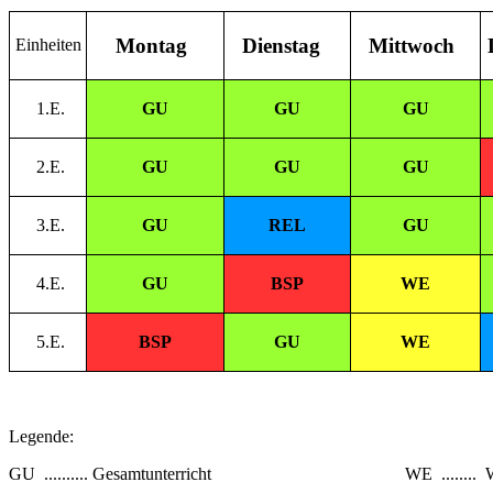
Montag
Dienstag
Mittwoch
Einheiten
1.E.
GU
GU
GU
2.E.
GU
GU
GU
3.E.
GU
REL
GU
4.E.
GU
BSP
WE
5.E.
BSP
GU
WE
Legende:
GU .......... Gesamtunterricht WE ........ Werk