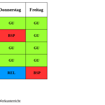
Donnerstag
Freitag
GU
GU
BSP
GU
GU
GU
GU
GU
REL
BSP
unterricht