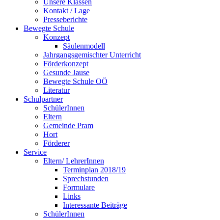
Unsere Klassen
Kontakt / Lage
Presseberichte
Bewegte Schule
Konzept
Säulenmodell
Jahrgangsgemischter Unterricht
Förderkonzept
Gesunde Jause
Bewegte Schule OÖ
Literatur
Schulpartner
SchülerInnen
Eltern
Gemeinde Pram
Hort
Förderer
Service
Eltern/ LehrerInnen
Terminplan 2018/19
Sprechstunden
Formulare
Links
Interessante Beiträge
SchülerInnen