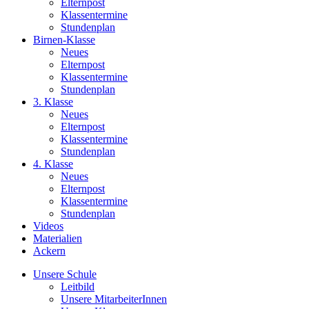
Elternpost
Klassentermine
Stundenplan
Birnen-Klasse
Neues
Elternpost
Klassentermine
Stundenplan
3. Klasse
Neues
Elternpost
Klassentermine
Stundenplan
4. Klasse
Neues
Elternpost
Klassentermine
Stundenplan
Videos
Materialien
Ackern
Unsere Schule
Leitbild
Unsere MitarbeiterInnen