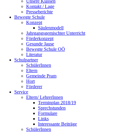
Unsere Klassen
Kontakt / Lage
Presseberichte
Bewegte Schule
Konzept
Säulenmodell
Jahrgangsgemischter Unterricht
Förderkonzept
Gesunde Jause
Bewegte Schule OÖ
Literatur
Schulpartner
SchülerInnen
Eltern
Gemeinde Pram
Hort
Förderer
Service
Eltern/ LehrerInnen
Terminplan 2018/19
Sprechstunden
Formulare
Links
Interessante Beiträge
SchülerInnen