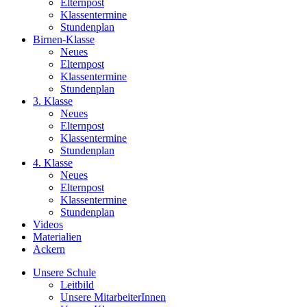
Elternpost
Klassentermine
Stundenplan
Birnen-Klasse
Neues
Elternpost
Klassentermine
Stundenplan
3. Klasse
Neues
Elternpost
Klassentermine
Stundenplan
4. Klasse
Neues
Elternpost
Klassentermine
Stundenplan
Videos
Materialien
Ackern
Unsere Schule
Leitbild
Unsere MitarbeiterInnen