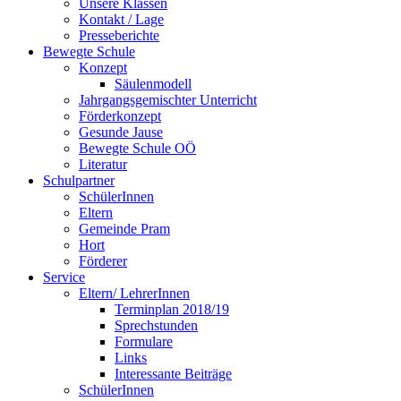
Unsere Klassen
Kontakt / Lage
Presseberichte
Bewegte Schule
Konzept
Säulenmodell
Jahrgangsgemischter Unterricht
Förderkonzept
Gesunde Jause
Bewegte Schule OÖ
Literatur
Schulpartner
SchülerInnen
Eltern
Gemeinde Pram
Hort
Förderer
Service
Eltern/ LehrerInnen
Terminplan 2018/19
Sprechstunden
Formulare
Links
Interessante Beiträge
SchülerInnen