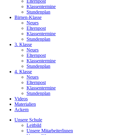
Elternpost
Klassentermine
Stundenplan
Birnen-Klasse
Neues
Elternpost
Klassentermine
Stundenplan
3. Klasse
Neues
Elternpost
Klassentermine
Stundenplan
4. Klasse
Neues
Elternpost
Klassentermine
Stundenplan
Videos
Materialien
Ackern
Unsere Schule
Leitbild
Unsere MitarbeiterInnen