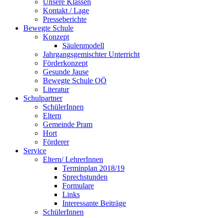
Unsere Klassen
Kontakt / Lage
Presseberichte
Bewegte Schule
Konzept
Säulenmodell
Jahrgangsgemischter Unterricht
Förderkonzept
Gesunde Jause
Bewegte Schule OÖ
Literatur
Schulpartner
SchülerInnen
Eltern
Gemeinde Pram
Hort
Förderer
Service
Eltern/ LehrerInnen
Terminplan 2018/19
Sprechstunden
Formulare
Links
Interessante Beiträge
SchülerInnen