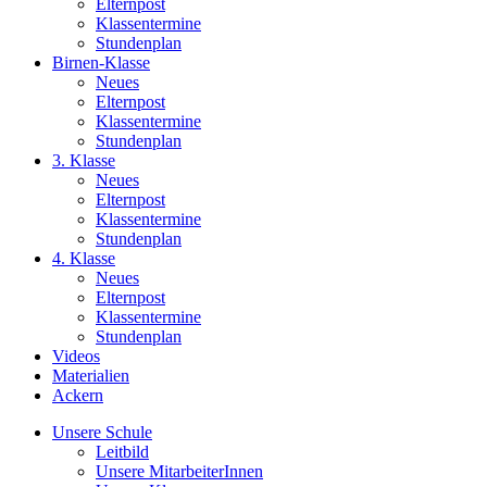
Elternpost
Klassentermine
Stundenplan
Birnen-Klasse
Neues
Elternpost
Klassentermine
Stundenplan
3. Klasse
Neues
Elternpost
Klassentermine
Stundenplan
4. Klasse
Neues
Elternpost
Klassentermine
Stundenplan
Videos
Materialien
Ackern
Unsere Schule
Leitbild
Unsere MitarbeiterInnen