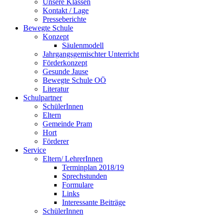
Unsere Klassen
Kontakt / Lage
Presseberichte
Bewegte Schule
Konzept
Säulenmodell
Jahrgangsgemischter Unterricht
Förderkonzept
Gesunde Jause
Bewegte Schule OÖ
Literatur
Schulpartner
SchülerInnen
Eltern
Gemeinde Pram
Hort
Förderer
Service
Eltern/ LehrerInnen
Terminplan 2018/19
Sprechstunden
Formulare
Links
Interessante Beiträge
SchülerInnen